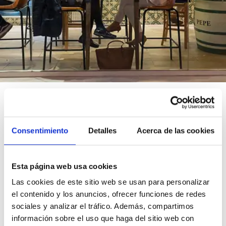
Réservations et
commandes
Consentimiento
Detalles
Acerca de las cookies
Réservez votre restaurant en ligne ou profitez de la
Esta página web usa cookies
meilleure cuisine andalouse à la maison
Las cookies de este sitio web se usan para personalizar
el contenido y los anuncios, ofrecer funciones de redes
Réserve
sociales y analizar el tráfico. Además, compartimos
información sobre el uso que haga del sitio web con