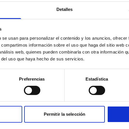
Detalles
Els camps marcats amb asterisc (*) són obligatoris.
iquet *
Import del tiquet *
s
b se usan para personalizar el contenido y los anuncios, ofrecer
s, compartimos información sobre el uso que haga del sitio web 
 análisis web, quienes pueden combinarla con otra información q
r del uso que haya hecho de sus servicios.
Validar dades
Preferencias
Estadística
Permitir la selección