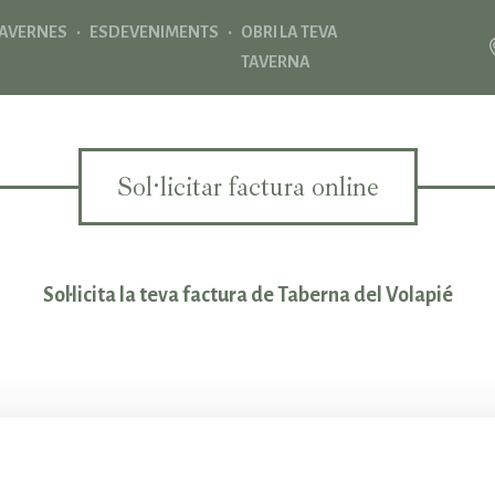
·
·
AVERNES
ESDEVENIMENTS
OBRI LA TEVA
TAVERNA
Sol·licitar factura online
Sol·licita la teva factura de Taberna del Volapié
ta aquest formulari per sol·licitar la factura. Recorda que deue
passat 24 hores per poder sol·licitar-la.