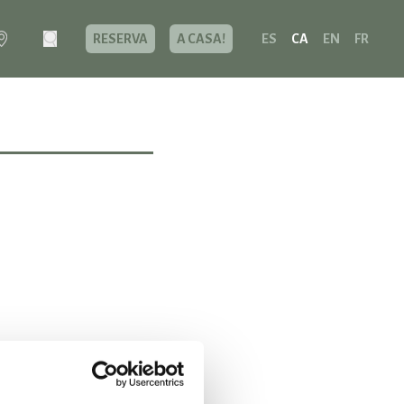
RESERVA
A CASA!
ES
CA
EN
FR
n haver