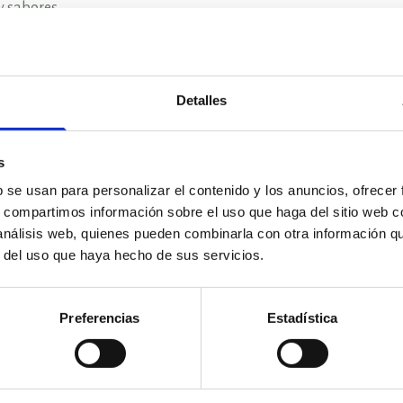
y sabores.
e franquicia rentable que se ajusta perfectamente al gusto y l
diferente para que nuestros clientes disfruten de los auténtic
Detalles
decoración, y una cuidada estrategia de comunicación nos perm
n concepto de negocio de éxito con grandes ventajas:
s
b se usan para personalizar el contenido y los anuncios, ofrecer
s, compartimos información sobre el uso que haga del sitio web 
 análisis web, quienes pueden combinarla con otra información q
r del uso que haya hecho de sus servicios.
Preferencias
Estadística
stelería rentable.
ranquicia Taberna del Volapié.