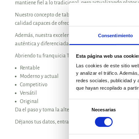
mantiene fiel a lo tradicional, pero actualizando platos 
Nuestro concepto de taberna ha desarrollado un modelo d
calidad capaces de ofrecer una experiencia gastronómica 
Además, nuestra excelente propuesta de interiorismo y 
Consentimiento
auténtica y diferenciada.
Abriendo tu franquicia Taberna del Volapié obtendrás u
Esta página web usa cookie
Las cookies de este sitio we
Rentable
y analizar el tráfico. Ademá
Moderno y actual
redes sociales, publicidad y
Competitivo
que hayan recopilado a parti
Versátil
Original
Selección
Necesarias
Da el paso y toma la alternativa con una franquicia de ho
de
consentimiento
Déjanos tus datos, entra por la puerta grande y abre tu f