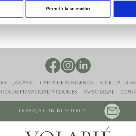
Permitir la selección
Pide información aquí
GER
·
¡A CASA!
·
CARTA DE ALÉRGENOS
·
SOLICITA TU F
ÍTICA DE PRIVACIDAD Y COOKIES
·
AVISO LEGAL
·
CONT
¡TRABAJA CON NOSOTROS!